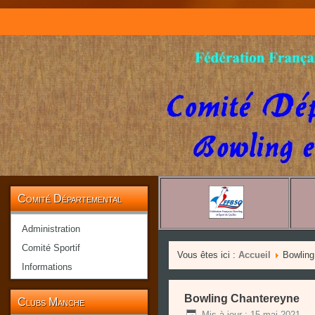
Comité Départemental
Administration
Comité Sportif
Vous êtes ici :
Accueil
Bowling
Informations
Bowling Chantereyne
Clubs Manche
Mis à jour : 15 mai 2021