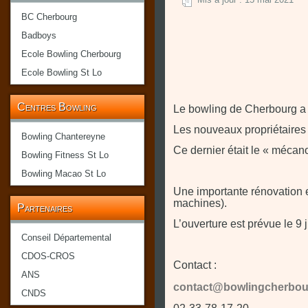
BC Cherbourg
Badboys
Ecole Bowling Cherbourg
Ecole Bowling St Lo
Centres Bowling
Le bowling de Cherbourg a 
Les nouveaux propriétaires 
Bowling Chantereyne
Ce dernier était le « mécano
Bowling Fitness St Lo
Bowling Macao St Lo
Une importante rénovation e
machines).
Partenaires
L’ouverture est prévue le 9
Conseil Départemental
CDOS-CROS
Contact :
ANS
contact@bowlingcherbour
CNDS