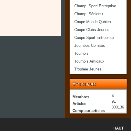
Champ. Sport Entreprise
Champ. Séniors+
Coupe Monde Qubica
Coupe Clubs Jeunes
Coupe Sport Entreprise
Journées Comités
Tournois
Tournois Amicaux
Trophée Jeunes
Statistiques
4
Membres
91
Articles
300136
Compteur articles
HAUT