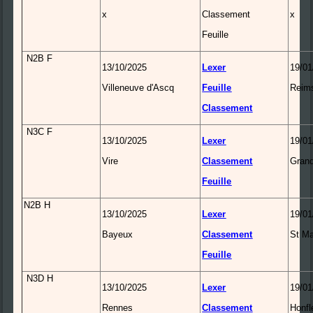
x
Classement
x
Feuille
N2B F
13/10/2025
Lexer
19/01
Villeneuve d'Ascq
Feuille
Reim
Classement
N3C F
13/10/2025
Lexer
19/01
Vire
Classement
Grand
Feuille
N2B H
13/10/2025
Lexer
19/01
Bayeux
Classement
St M
Feuille
N3D H
13/10/2025
Lexer
19/01
Rennes
Classement
Honfl